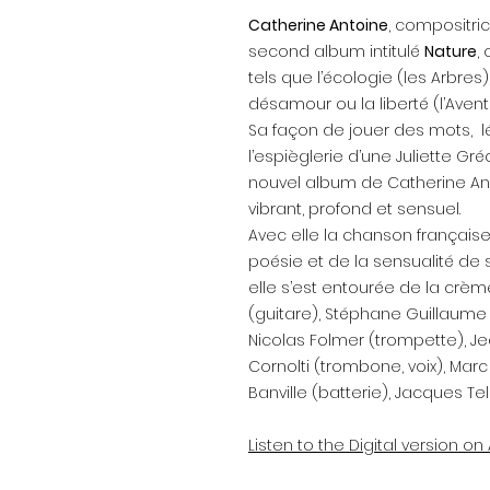
Catherine Antoine
, compositri
second album intitulé
Nature
,
tels que l’écologie (les Arbres)
désamour ou la liberté (l’Aventu
Sa façon de jouer des mots, l
l’espièglerie d’une Juliette G
nouvel album de Catherine A
vibrant, profond et sensuel.
Avec elle la chanson française 
poésie et de la sensualité de 
elle s’est entourée de la crèm
(guitare), Stéphane Guillaume (
Nicolas Folmer (trompette), Jea
Cornolti (trombone, voix), Mar
Banville (batterie), Jacques Te
Listen to the Digital version o