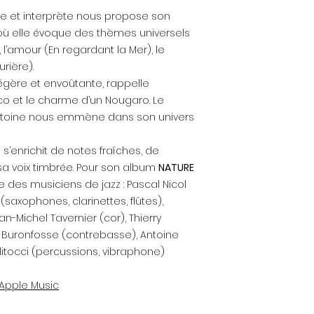
ce et interprète nous propose son
 où elle évoque des thèmes universels
, l’amour (En regardant la Mer), le
rière).
égère et envoûtante, rappelle
réco et le charme d’un Nougaro.
Le
ntoine nous emmène dans son univers
s’enrichit de notes fraîches, de
sa voix timbrée. Pour son album
NATURE
e des musiciens de jazz : Pascal Nicol
saxophones, clarinettes, flûtes),
n-Michel Tavernier (cor), Thierry
c Buronfosse (contrebasse), Antoine
llitocci (percussions, vibraphone)
n Apple Music