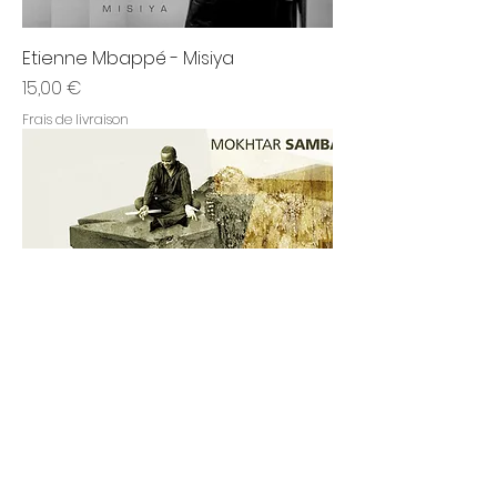
Etienne Mbappé - Misiya
Prix
15,00 €
Frais de livraison
Mokhtar Samba - Dounia