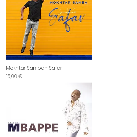
Mokhtar Samba - Safar
Prix
15,00 €