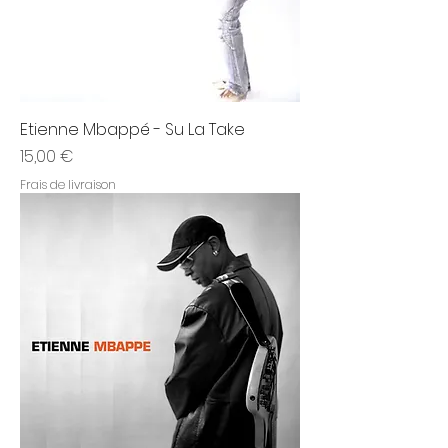
Etienne Mbappé - Su La Take
Prix
15,00 €
Frais de livraison