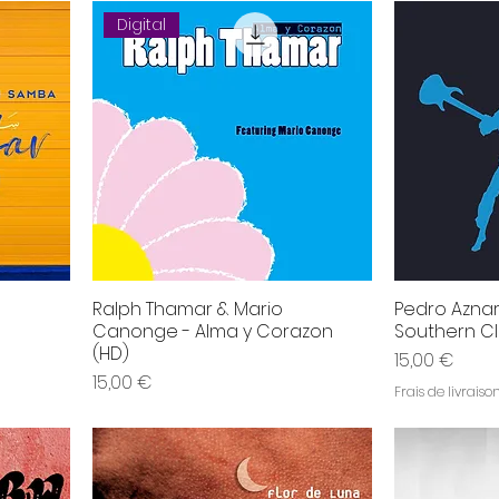
Digital
Ralph Thamar & Mario
Pedro Aznar
Canonge - Alma y Corazon
Southern C
(HD)
Prix
15,00 €
Prix
15,00 €
Frais de livraiso