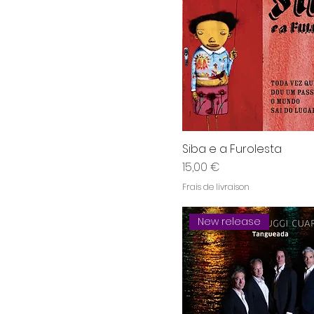
Siba e a Furolesta
Prix
15,00 €
Frais de livraison
New release