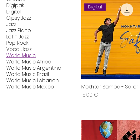
Digipak
Digital
Digital
Gipsy Jazz
Jazz
Jazz Piano
Latin Jazz
Pop Rock
Vocal Jazz
World Music
World Music Africa
World Music Argentina
World Music Brazil
World Music Lebanon
World Music Mexico
Mokhtar Samba - Safar
Prix
15,00 €